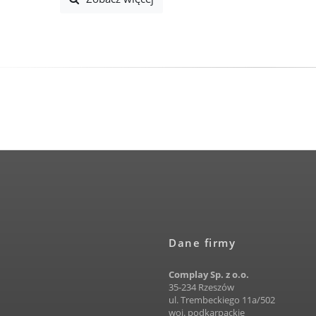
Dane firmy
Complay Sp. z o.o.
35-234 Rzeszów
ul. Trembeckiego 11a/502
woj. podkarpackie