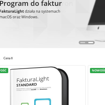
Program do faktur
Pozycjonowanie stron
FakturaLight
Przetestuj program do katalogowania
działa na systemach
macOS oraz Windows.
SeoLight
Cena
OŚĆ
NOWOŚ