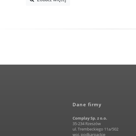
Dane firmy
Complay Sp. z o.o.
35-234 Rzeszów
ul. Trembeckiego 11a/502
woj. podkarpackie