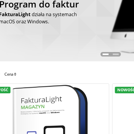
Program do faktur
Pozycjonowanie stron
FakturaLight
Przetestuj program do katalogowania
działa na systemach
macOS oraz Windows.
SeoLight
Cena
OŚĆ
NOWOŚ